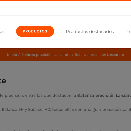
os
Productos destacados
Pr
PRODUCTOS
Inicio
Balanza precisión Lanzarote
Balanza precisión Lanzarote
te
 precisión, entre las que destacan la
Balanza precisión Lanzaro
, Balanza EH y Balanza AC, todas ellas con una gran presición, ca