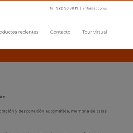
Tel. 922 36 36 13
|
info@acco.ws
oductos recientes
Contacto
Tour virtual
te.
libración y desconexión automática, memoria de taras