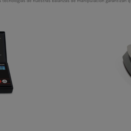
s tecnologías de nuestras balanzas de manipulación garantizan q