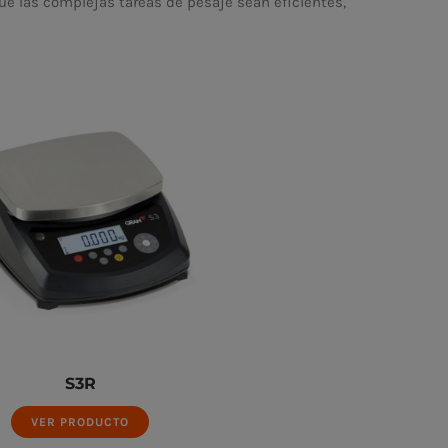
ue las complejas tareas de pesaje sean eficientes,
S3R
VER PRODUCTO