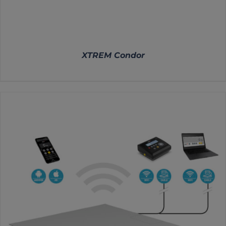
XTREM Condor
DETALLES