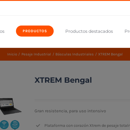
os
Productos destacados
Pr
PRODUCTOS
Inicio
Pesaje Industrial
Básculas Industriales
XTREM Bengal
XTREM Bengal
Gran resistencia, para uso intensivo
Plataforma con corazón Xtrem de pesaje totalm