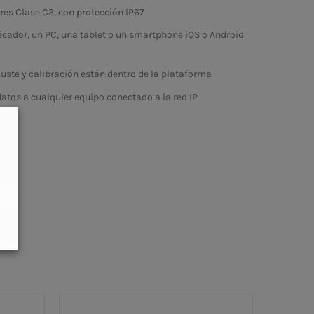
res Clase C3, con protección IP67
icador, un PC, una tablet o un smartphone iOS o Android
ste y calibración están dentro de la plataforma
datos a cualquier equipo conectado a la red IP
iFi
les