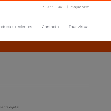
Tel. 922 36 36 13
|
info@acco.ws
oductos recientes
Contacto
Tour virtual
ente digital