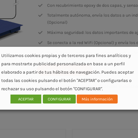
Con recubrimiento epoxy de dos capas, y senso
Totalmente autónoma, envía los datos a un ind
(Opcional)
Máxima seguridad: los datos importantes de aju
Se conecta a la red WiFi (Opcional) y envía los 
Flexibilidad total: Envía los datos por cable y W
Utilizamos cookies propias y de terceros para fines analíticos y
para mostrarte publicidad personalizada en base a un perfil
FICHA TÉCNICA PDF
elaborado a partir de tus hábitos de navegación. Puedes aceptar
todas las cookies pulsando el botón "ACEPTAR" o configurarlas o
Categorías:
Pesaje Industrial
,
Básculas Industria
rechazar su uso pulsando el botón "CONFIGURAR".
ACEPTAR
CONFIGURAR
Más información