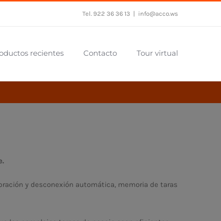
Tel. 922 36 36 13
|
info@acco.ws
oductos recientes
Contacto
Tour virtual
e.
libración y desconexión automática, memoria de taras