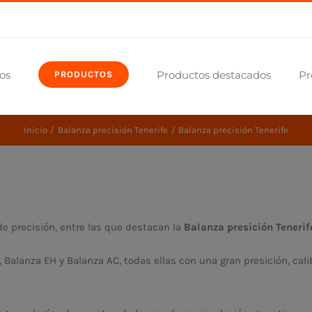
os
Productos destacados
Pr
PRODUCTOS
Inicio
Balanza precisión Tenerife
Balanza precisión Tenerife
 precisión, entre las que destacan la
Balanza presición Tenerif
, Balanza EH y Balanza AC, todas ellas con una gran presición, ca