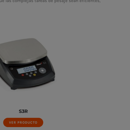
ue las complejas tareas de pesaje sean eficientes,
S3R
VER PRODUCTO