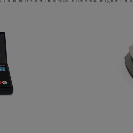
s tecnologías de nuestras balanzas de manipulación garantizan q