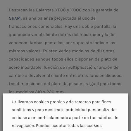
Destacan las Balanzas XFOC y XDOC con la garantía de
GRAM
, es una balanza proyectada al uso de
transacciones comerciales. Hay una doble pantalla, la
que puede ver el cliente detrás del mostrador y la del
vendedor. Ambas pantallas, por supuesto indican los
mismos valores. Existen varios modelos de distintas
capacidades aunque todos ellos disponen de plato de
acero inoxidable, función de multiplicación, función del
cambio a devolver al cliente entre otras funcionalidades.
Las dimensiones del plato de pesaje es igual para todos
los modelos: 310 x 220 mm.
Utilizamos cookies propias y de terceros para fines
analíticos y para mostrarte publicidad personalizada
en base a un perfil elaborado a partir de tus hábitos de
navegación. Puedes aceptar todas las cookies