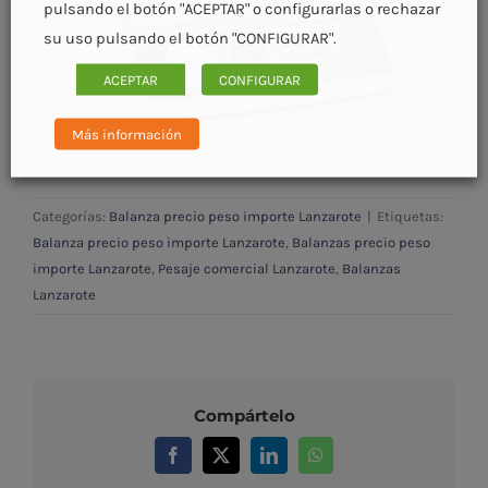
pulsando el botón "ACEPTAR" o configurarlas o rechazar
su uso pulsando el botón "CONFIGURAR".
ACEPTAR
CONFIGURAR
Más información
Categorías:
Balanza precio peso importe Lanzarote
|
Etiquetas:
Balanza precio peso importe Lanzarote
,
Balanzas precio peso
importe Lanzarote
,
Pesaje comercial Lanzarote
,
Balanzas
Lanzarote
Compártelo
Facebook
X
LinkedIn
WhatsApp