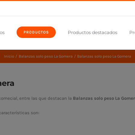
os
Productos destacados
Pr
PRODUCTOS
Inicio
Balanzas solo peso La Gomera
Balanzas solo peso La Gomera
mera
omecial, entre las que destacan la
Balanzas solo peso La Gome
aracterísticas son: