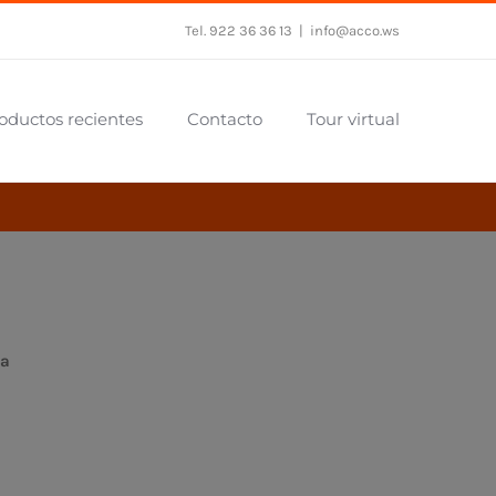
Tel. 922 36 36 13
|
info@acco.ws
oductos recientes
Contacto
Tour virtual
ra