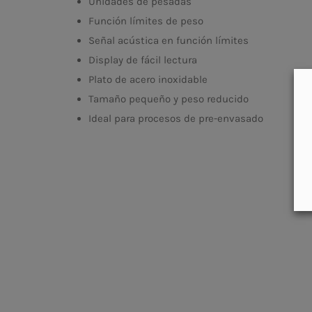
Unidades de pesadas
Función límites de peso
Señal acústica en función límites
Display de fácil lectura
Plato de acero inoxidable
Tamaño pequeño y peso reducido
Ideal para procesos de pre-envasado