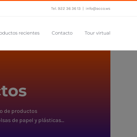
Tel. 922 36 36 13
|
info@acco.ws
oductos recientes
Contacto
Tour virtual
tos
go de productos
lsas de papel y plásticas…