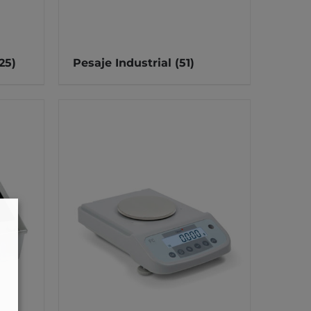
25)
Pesaje Industrial
(51)