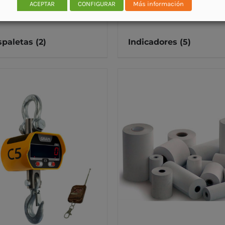
ACEPTAR
CONFIGURAR
Más información
spaletas
(2)
Indicadores
(5)