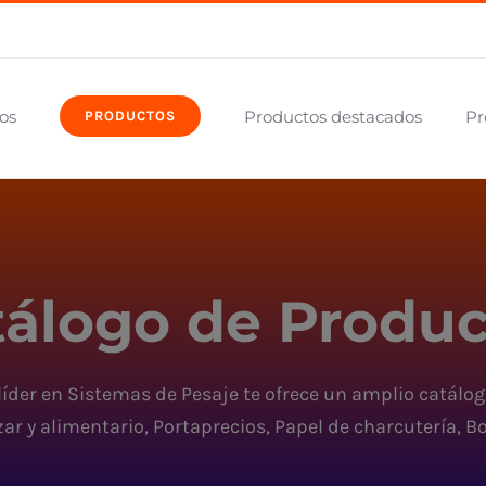
os
Productos destacados
Pr
PRODUCTOS
tálogo de Produc
íder en Sistemas de Pesaje te ofrece un amplio catálo
ar y alimentario, Portaprecios, Papel de charcutería, Bo