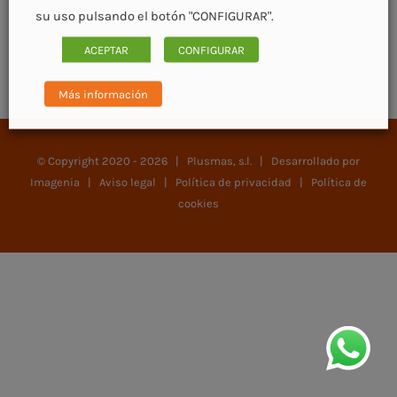
su uso pulsando el botón "CONFIGURAR".
ACEPTAR
CONFIGURAR
Más información
© Copyright 2020 -
2026 | Plusmas, s.l. | Desarrollado por
Imagenia
|
Aviso legal
|
Política de privacidad
|
Política de
cookies