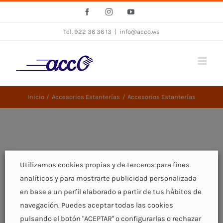
Saltar
Facebook
Instagram
YouTube
al
Tel. 922 36 36 13
|
info@acco.ws
contenido
Inicio
Accesorios Estanterías
Accesorios Estanterías
Utilizamos cookies propias y de terceros para fines
analíticos y para mostrarte publicidad personalizada
en base a un perfil elaborado a partir de tus hábitos de
navegación. Puedes aceptar todas las cookies
pulsando el botón "ACEPTAR" o configurarlas o rechazar