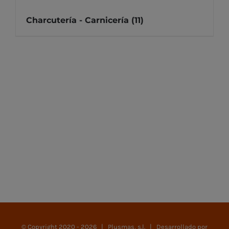
Charcutería - Carnicería
(11)
© Copyright 2020 -
2026 | Plusmas, s.l. | Desarrollado por