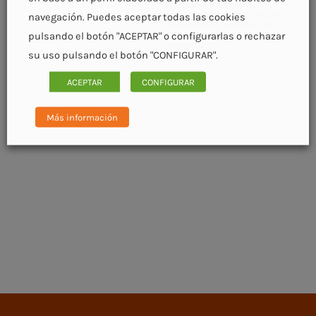
696dc6cf068
leer ciertos datos de su
computadora mediante el uso
navegación. Puedes aceptar todas las cookies
de una cookie, un píxel, una
pulsando el botón "ACEPTAR" o configurarlas o rechazar
API, seguimiento sin cookies u
otros recursos.
su uso pulsando el botón "CONFIGURAR".
ACEPTAR
CONFIGURAR
Más información