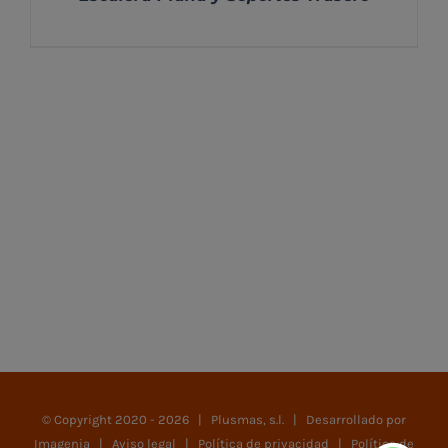
DETALLES
© Copyright 2020 -
2026 | Plusmas, s.l. | Desarrollado por
Imagenia
|
Aviso legal
|
Política de privacidad
|
Política de