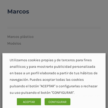
Marcos
Marcos plástico
Modelos
Color Rojo – Tamaño A3 – 305mm Ancho x 430mm Alto
Utilizamos cookies propias y de terceros para fines
(Código 172)
analíticos y para mostrarte publicidad personalizada
Color Azul – Tamaño A4 – 220mm Ancho x 305mm Alto
en base a un perfil elaborado a partir de tus hábitos de
(Código 848)
navegación. Puedes aceptar todas las cookies
Color Rojo – Tamaño A4 – 220mm Ancho x 305mm Alto
pulsando el botón "ACEPTAR" o configurarlas o rechazar
(Código 768)
su uso pulsando el botón "CONFIGURAR".
Color Verde – Tamaño A4 – 220mm Ancho x 305mm Alto
(Código 850)
ACEPTAR
CONFIGURAR