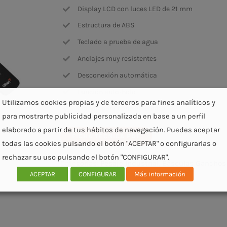
Display LCD con luces LED de 21 mm
Estructura de ABS
Teclado a prueba de agua
Anclajes muy resistentes
Desconexión automática
Función auto-hold
Utilizamos cookies propias y de terceros para fines analíticos y
Mando para control remoto
para mostrarte publicidad personalizada en base a un perfil
elaborado a partir de tus hábitos de navegación. Puedes aceptar
FICHA TÉCNICA PDF
todas las cookies pulsando el botón "ACEPTAR" o configurarlas o
rechazar su uso pulsando el botón "CONFIGURAR".
Categorías:
Pesaje Industrial
,
Básculas Ganchos
ACEPTAR
CONFIGURAR
Más información