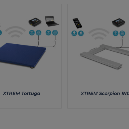
XTREM Tortuga
XTREM Scorpion IN
DETALLES
DETALLES