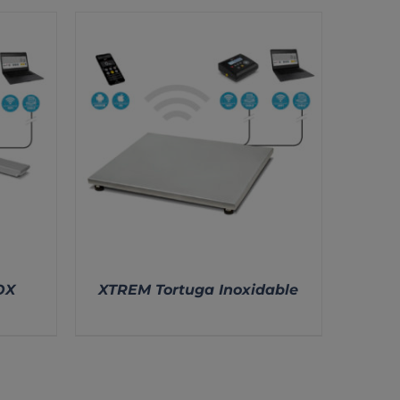
OX
XTREM Tortuga Inoxidable
DETALLES