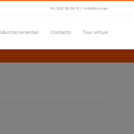
Tel. 922 36 36 13
|
info@acco.ws
oductos recientes
Contacto
Tour virtual