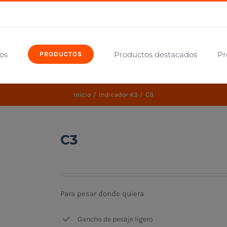
os
Productos destacados
Pr
PRODUCTOS
Inicio
Indicador K3
C3
C3
Para pesar donde quiera
Gancho de pesaje ligero