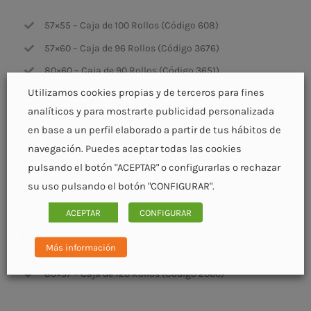
57×55 – Caja de 100 Rollos (Código 608)
57×60 – Caja de 96 Rollos (Código 3676)
80×60 – Caja de 90 Rollos (Código 3651)
Utilizamos cookies propias y de terceros para fines
40×70 – Caja de 120 Rollos (Código 538)
analíticos y para mostrarte publicidad personalizada
57×30 – Caja de 200 Rollos – Datáfono (Código 3107)
en base a un perfil elaborado a partir de tus hábitos de
60×60 – Caja de 120 Rollos (Código 3402)
navegación. Puedes aceptar todas las cookies
57×45 – Caja de 200 Rollos (Código 3356)
pulsando el botón "ACEPTAR" o configurarlas o rechazar
80×75 – Caja de 48 Rollos (Código 3529)
su uso pulsando el botón "CONFIGURAR".
ACEPTAR
CONFIGURAR
Térmico amarillo
Más información
80×57 – Caja de 120 Rollos (Código 2060)