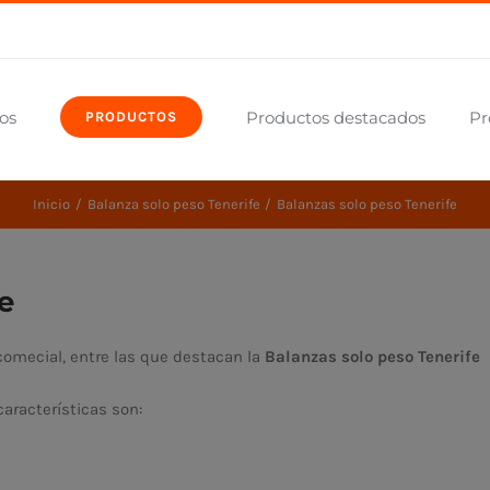
os
Productos destacados
Pr
PRODUCTOS
Inicio
Balanza solo peso Tenerife
Balanzas solo peso Tenerife
e
omecial, entre las que destacan la
Balanzas solo peso Tenerife
aracterísticas son: