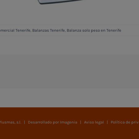
omercial Tenerife
,
Balanzas Tenerife
,
Balanza solo peso en Tenerife
usmas, s.l. | Desarrollado por
Imagenia
|
Aviso legal
|
Política de pri