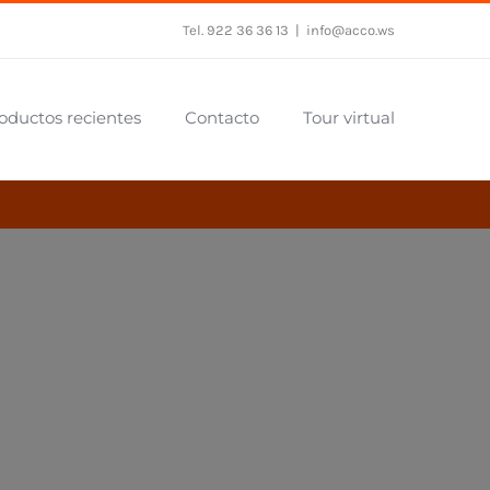
Tel. 922 36 36 13
|
info@acco.ws
oductos recientes
Contacto
Tour virtual