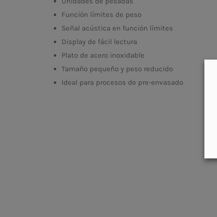
Unidades de pesadas
Función límites de peso
Señal acústica en función límites
Display de fácil lectura
Plato de acero inoxidable
Tamaño pequeño y peso reducido
Ideal para procesos de pre-envasado