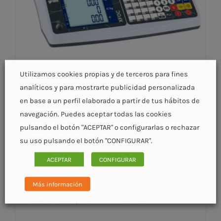
Utilizamos cookies propias y de terceros para fines
Balanzas solo peso
analíticos y para mostrarte publicidad personalizada
Tenerife
en base a un perfil elaborado a partir de tus hábitos de
navegación. Puedes aceptar todas las cookies
Categorías:
Balanza solo peso Tenerife
|
Etiquetas:
pulsando el botón "ACEPTAR" o configurarlas o rechazar
Balanza solo peso en Tenerife
,
Pesaje comercial
Tenerife
,
Balanzas Tenerife
su uso pulsando el botón "CONFIGURAR".
Balanzas solo peso Tenerife
ACEPTAR
CONFIGURAR
En Acco contamos con una amplia oferta de
Más información
pesaje comecial, entre las que destacan la
Balanzas solo peso Tenerife Cuentan