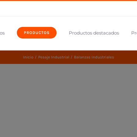
os
Productos destacados
Pr
PRODUCTOS
Inicio
Pesaje Industrial
Balanzas Industriales