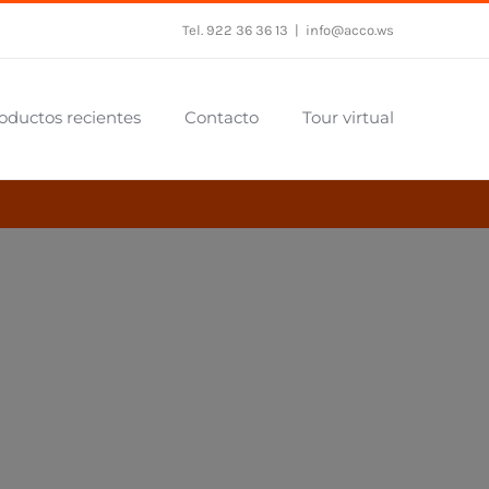
Tel. 922 36 36 13
|
info@acco.ws
oductos recientes
Contacto
Tour virtual