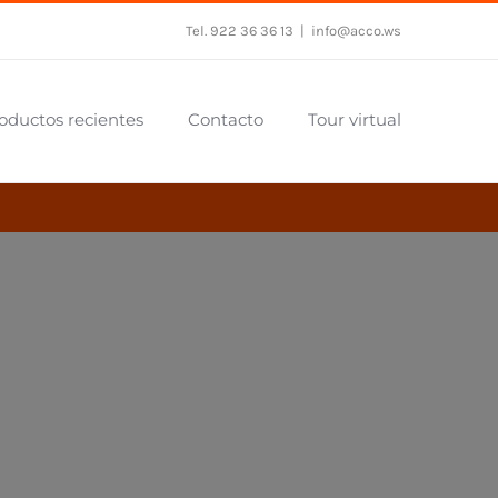
Tel. 922 36 36 13
|
info@acco.ws
oductos recientes
Contacto
Tour virtual