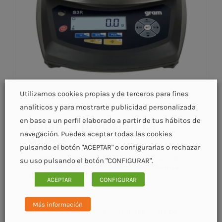
Utilizamos cookies propias y de terceros para fines
analíticos y para mostrarte publicidad personalizada
en base a un perfil elaborado a partir de tus hábitos de
Balanza precisión La
navegación. Puedes aceptar todas las cookies
Palma
pulsando el botón "ACEPTAR" o configurarlas o rechazar
Categorías:
Balanza precisión La Palma
|
Etiquetas:
su uso pulsando el botón "CONFIGURAR".
Pesaje comercial La Palma
,
Balanza precisión en La
Palma
,
Pesaje precisión La Palma
ACEPTAR
CONFIGURAR
Más información
Balanza precisión La Palma
En Acco contamos con una amplia oferta de