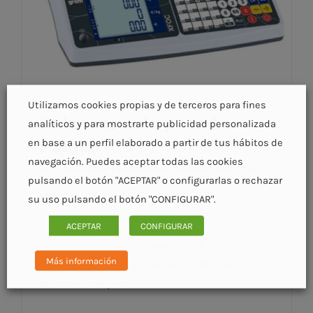
Utilizamos cookies propias y de terceros para fines
Balanzas solo peso La
analíticos y para mostrarte publicidad personalizada
Palma
en base a un perfil elaborado a partir de tus hábitos de
navegación. Puedes aceptar todas las cookies
Categorías:
Balanzas solo peso La Palma
|
Etiquetas:
pulsando el botón "ACEPTAR" o configurarlas o rechazar
Pesaje comercial La Palma
,
Balanzas La Palma
,
Balanza
solo peso La Palma
su uso pulsando el botón "CONFIGURAR".
Balanzas solo peso La Palma
ACEPTAR
CONFIGURAR
En Acco contamos con una amplia oferta de
Más información
pesaje comecial, entre las que destacan la
Balanzas solo peso La