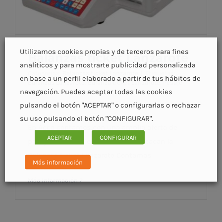
Utilizamos cookies propias y de terceros para fines
Balanzas ticket Lanzarote
analíticos y para mostrarte publicidad personalizada
Categorías:
Balanzas ticket Lanzarote
|
Etiquetas:
en base a un perfil elaborado a partir de tus hábitos de
Balanzas Lanzarote
,
Balanza ticket Lanzarote
,
Pesaje
navegación. Puedes aceptar todas las cookies
comercial Lanzarote
pulsando el botón "ACEPTAR" o configurarlas o rechazar
Balanzas ticket Lanzarote
su uso pulsando el botón "CONFIGURAR".
En Acco contamos con una amplia oferta de
ACEPTAR
CONFIGURAR
pesaje comecial, entre las que destacan la
Balanzas ticket Lanzarote Contamos
Más información
Más información