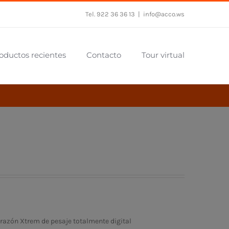
Tel. 922 36 36 13
|
info@acco.ws
oductos recientes
Contacto
Tour virtual
razón Xtrem de pesaje totalmente digital