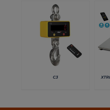
C3
XTR
DETALLES