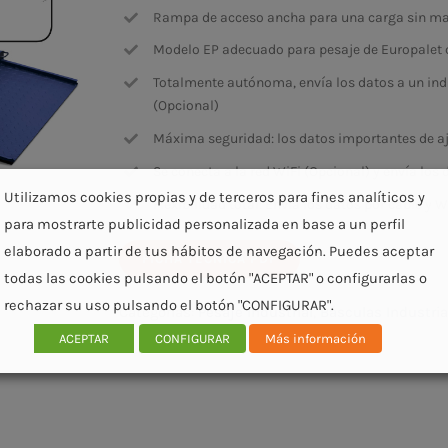
Rampa de acceso ancha para una carga sin man
Modelo EP adecuado para pesaje de Europalet 
Totalmente autónoma, envía los datos a un ind
(Opcional)
Máxima seguridad: los datos importantes de aju
Se conecta a la red WiFi (Opcional) y envía los 
Utilizamos cookies propias y de terceros para fines analíticos y
Flexibilidad total: Envía los datos por cable y W
para mostrarte publicidad personalizada en base a un perfil
elaborado a partir de tus hábitos de navegación. Puedes aceptar
FICHA TÉCNICA PDF
todas las cookies pulsando el botón "ACEPTAR" o configurarlas o
rechazar su uso pulsando el botón "CONFIGURAR".
Categorías:
Pesaje Industrial
,
Básculas Industria
ACEPTAR
CONFIGURAR
Más información