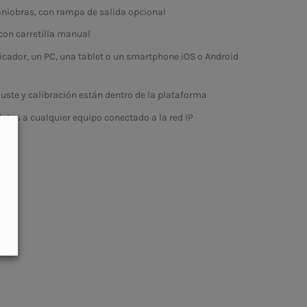
iobras, con rampa de salida opcional
con carretilla manual
icador, un PC, una tablet o un smartphone iOS o Android
ste y calibración están dentro de la plataforma
datos a cualquier equipo conectado a la red IP
iFi
les