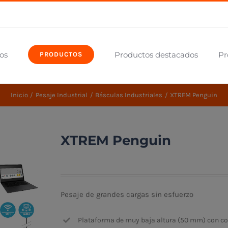
os
Productos destacados
Pr
PRODUCTOS
Inicio
Pesaje Industrial
Básculas Industriales
XTREM Penguin
XTREM Penguin
Pesaje de grandes cargas sin esfuerzo
Plataforma de muy baja altura (50 mm) con co