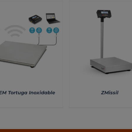
EM Tortuga Inoxidable
ZMissil
DETALLES
DETALLES