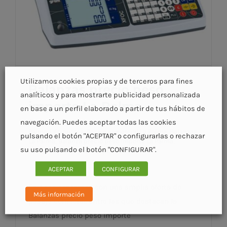
Utilizamos cookies propias y de terceros para fines
Balanzas precio peso
analíticos y para mostrarte publicidad personalizada
importe La Palma
en base a un perfil elaborado a partir de tus hábitos de
navegación. Puedes aceptar todas las cookies
Categorías:
Balanza precio peso importe La
Palma
|
Etiquetas:
Pesaje comercial La Palma
,
Balanzas
pulsando el botón "ACEPTAR" o configurarlas o rechazar
La Palma
,
Balanza precio peso importe La Palma
,
su uso pulsando el botón "CONFIGURAR".
Balanzas precio peso importe La Palma
Balanzas precio peso importe La Palma
ACEPTAR
CONFIGURAR
En Acco contamos con una amplia oferta de
Más información
pesaje comecial, entre las que destacan la
Balanzas precio peso importe