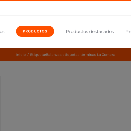
os
Productos destacados
Pr
PRODUCTOS
Inicio
Etiqueta:
Balanzas etiquetas térmicas La Gomera