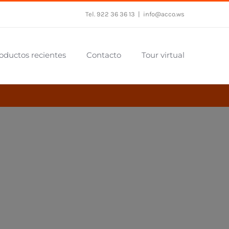
Tel. 922 36 36 13
|
info@acco.ws
oductos recientes
Contacto
Tour virtual