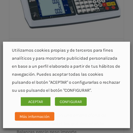
Utilizamos cookies propias y de terceros para fines
Balanzas precio peso
analíticos y para mostrarte publicidad personalizada
importe Fuerteventura
en base a un perfil elaborado a partir de tus hábitos de
Categorías:
Balanza precio peso importe
navegación. Puedes aceptar todas las cookies
Fuerteventura
|
Etiquetas:
pesaje comercial
pulsando el botón "ACEPTAR" o configurarlas o rechazar
Fuerteventura
,
Balanzas Fuerteventura
,
Balanza precio
Balanzas precio peso importe
peso importe Fuerteventura
,
Balanzas precio peso
su uso pulsando el botón "CONFIGURAR".
Fuerteventura
importe Fuerteventura
ACEPTAR
CONFIGURAR
En Acco contamos con una amplia oferta de
Más información
pesaje comecial, entre las que destacan la
Balanzas precio peso importe