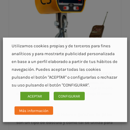
Utilizamos cookies propias y de terceros para fines
analíticos y para mostrarte publicidad personalizada
en base a un perfil elaborado a partir de tus hábitos de
navegación. Puedes aceptar todas las cookies
Balanza colgante El Hierro
pulsando el botón "ACEPTAR" o configurarlas o rechazar
Categorías:
Balanza colgante El Hierro
,
Ganchos de
su uso pulsando el botón "CONFIGURAR".
pesaje El Hierro
|
Etiquetas:
Gancho de pesaje El Hierro
,
Balanza colgante El Hierro
,
Ganchos de pesaje El Hierro
ACEPTAR
CONFIGURAR
Más información
La balanza colgante El Hierro o ganchos de pesar
Balanza colgante El Hierro
son un tipo de báscula y como tal se utiliza para