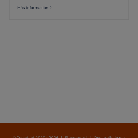
Más información
© Copyright 2020 -
2026 | Plusmas, s.l. | Desarrollado por