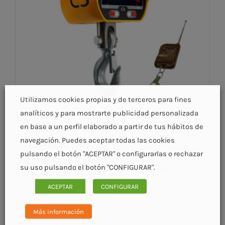
Utilizamos cookies propias y de terceros para fines
analíticos y para mostrarte publicidad personalizada
Balanza colgante
en base a un perfil elaborado a partir de tus hábitos de
navegación. Puedes aceptar todas las cookies
Lanzarote
pulsando el botón "ACEPTAR" o configurarlas o rechazar
Categorías:
Balanza colgante Lanzarote
,
Ganchos de
su uso pulsando el botón "CONFIGURAR".
pesaje Lanzarote
|
Etiquetas:
Balanza colgante
Lanzarote
,
Ganchos de pesaje Lanzarote
,
Gancho de
ACEPTAR
CONFIGURAR
pesaje Lanzarote
Balanza colgante Lanzarote
Más información
La balanza colgante Lanzarote o ganchos de