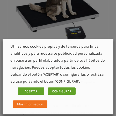
Utilizamos cookies propias y de terceros para fines
analíticos y para mostrarte publicidad personalizada
en base a un perfil elaborado a partir de tus hábitos de
Pesaje industrial Las
navegación. Puedes aceptar todas las cookies
Palmas
pulsando el botón "ACEPTAR" o configurarlas o rechazar
su uso pulsando el botón "CONFIGURAR".
Categorías:
Pesaje industrial Las Palmas
|
Etiquetas:
Pesaje industrial en Las Palmas
ACEPTAR
CONFIGURAR
Más información
En Acco contamos con una amplia oferta de
Pesaje industrial Las Palmas
pesaje industrial en Las Palmas. Un sistema