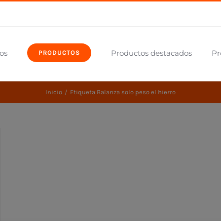
os
Productos destacados
Pr
PRODUCTOS
Inicio
Etiqueta:
Balanza solo peso el hierro