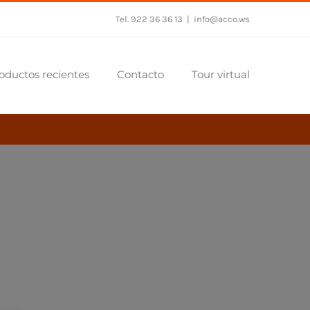
Tel. 922 36 36 13
|
info@acco.ws
oductos recientes
Contacto
Tour virtual