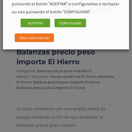
pulsando el botón "ACEPTAR" o configurarlas o rechazar
su uso pulsando el botón "CONFIGURAR".
ACEPTAR
CONFIGURAR
Más información
Balanzas precio peso
importe El Hierro
Categorías:
Balanza precio peso importe El
Hierro
|
Etiquetas:
Pesaje comercial El Hierro
,
Balanzas
El Hierro
,
Balanza precio peso importe El Hierro
,
Balanzas precio peso importe El Hierro
Balanzas precio peso importe El Hierro
En Acco contamos con una amplia oferta de
pesaje comecial, entre las que destacan la
Balanzas precio peso importe