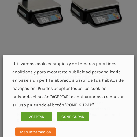
Utilizamos cookies propias y de terceros para fines
analíticos y para mostrarte publicidad personalizada
Balanza etiquetadora El
en base a un perfil elaborado a partir de tus hábitos de
Hierro
navegación. Puedes aceptar todas las cookies
pulsando el botón "ACEPTAR" o configurarlas o rechazar
Categorías:
Balanza etiquetadora El Hierro
|
Etiquetas:
Balanzas con impresora El Hierro
,
Balanzas con
su uso pulsando el botón "CONFIGURAR".
etiquetas El Hierro
,
Balanzas etiquetas térmicas El
Hierro
,
Balanzas comerciales El Hierro
,
Pesaje comercial
ACEPTAR
CONFIGURAR
El Hierro
,
Balanzas El Hierro
Balanza etiquetadora El Hierro
Más información