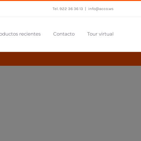
Tel. 922 36 36 13
|
info@acco.ws
oductos recientes
Contacto
Tour virtual