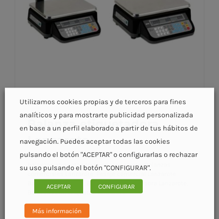
Utilizamos cookies propias y de terceros para fines
analíticos y para mostrarte publicidad personalizada
Balanza etiquetadora
en base a un perfil elaborado a partir de tus hábitos de
Lanzarote
navegación. Puedes aceptar todas las cookies
pulsando el botón "ACEPTAR" o configurarlas o rechazar
Categorías:
Balanza etiquetadora Lanzarote
|
Etiquetas:
balanzas etiquetas térmicas Lanzarote
,
Balanzas
su uso pulsando el botón "CONFIGURAR".
comerciales Lanzarote
,
Pesaje comercial Lanzarote
,
Balanzas Lanzarote
,
Balanzas con impresora Lanzarote
,
ACEPTAR
CONFIGURAR
Balanzas con etiquetas Lanzarote
Balanza etiquetadora Lanzarote
Más información