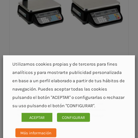
Utilizamos cookies propias y de terceros para fines
analíticos y para mostrarte publicidad personalizada
Balanza etiquetadora
en base a un perfil elaborado a partir de tus hábitos de
Tenerife
navegación. Puedes aceptar todas las cookies
pulsando el botón "ACEPTAR" o configurarlas o rechazar
Categorías:
Balanza etiquetadora Tenerife
|
Etiquetas:
Balanzas con impresora Tenerife
,
Balanzas con
su uso pulsando el botón "CONFIGURAR".
etiquetas Tenerife
,
Balanzas etiquetas térmicas
Tenerife
,
Balanzas comerciales Tenerife
,
Pesaje
ACEPTAR
CONFIGURAR
comercial Tenerife
,
Balanzas Tenerife
Balanza etiquetadora Tenerife
Más información