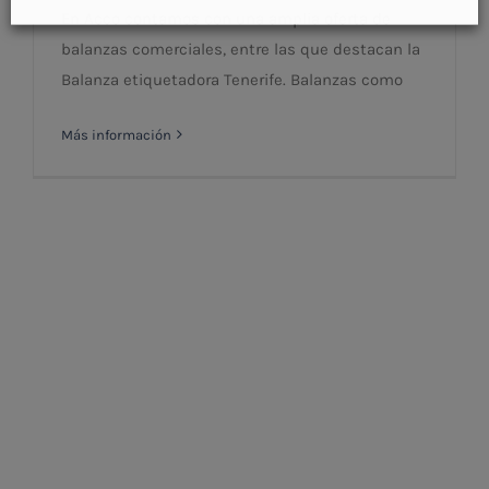
En Acco contamos con una amplia oferta de
balanzas comerciales, entre las que destacan la
Balanza etiquetadora Tenerife. Balanzas como
Más información