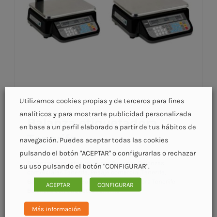
Utilizamos cookies propias y de terceros para fines
analíticos y para mostrarte publicidad personalizada
Balanza etiquetadora
en base a un perfil elaborado a partir de tus hábitos de
Tenerife
navegación. Puedes aceptar todas las cookies
pulsando el botón "ACEPTAR" o configurarlas o rechazar
Categorías:
Balanza etiquetadora Tenerife
|
Etiquetas:
Balanzas etiquetas térmicas Tenerife
,
Balanzas
su uso pulsando el botón "CONFIGURAR".
comerciales Tenerife
,
Pesaje comercial Tenerife
,
Balanzas Tenerife
,
Balanzas con impresora Tenerife
,
ACEPTAR
CONFIGURAR
Balanzas con etiquetas Tenerife
Balanza etiquetadora Tenerife
Más información