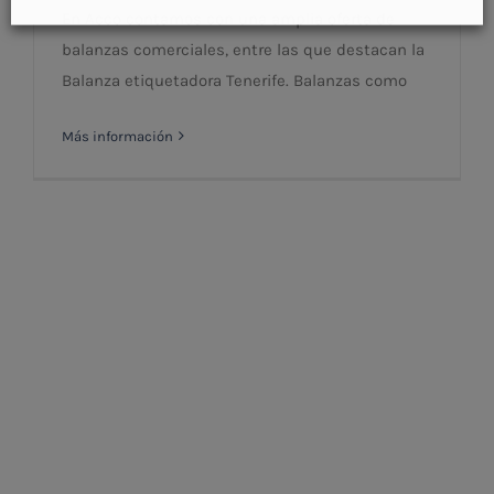
En Acco contamos con una amplia oferta de
balanzas comerciales, entre las que destacan la
Balanza etiquetadora Tenerife. Balanzas como
Más información